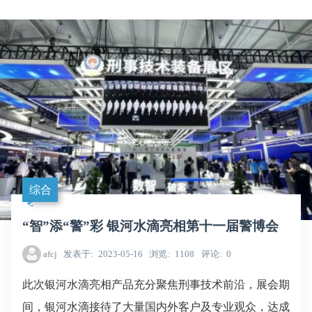
综合
“智”添“警”彩 银河水滴亮相第十一届警博会
afcj
发表于
2023-05-16
浏览
1108
评论
0
此次银河水滴亮相产品充分聚焦刑事技术前沿，展会期
间，银河水滴接待了大量国内外客户及专业观众，达成