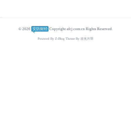
© 2026
安防财经
Copyright afcj.com.cn Rights Reserved.
Powered By
Z-Blog
Theme By
吉光片羽