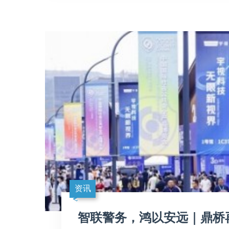
资讯
智联警务，鸿以安远｜鼎桥