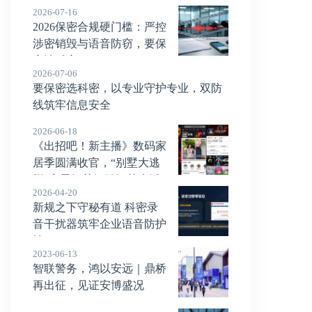
2026-07-16
2026保密合规硬门槛：严控
涉密销毁与语音防窃，要保
密选科密
2026-07-06
要保密选科密，以专业守护专业，双防
线筑牢信息安全
2026-06-18
《出招吧！新主播》数码家
居季圆满收官，“别墅大逃
脱”实景闯关解锁智慧生活
2026-04-20
“家”
新规之下守秘有道 科密录
音干扰器筑牢企业语音防护
墙
2023-06-13
智联警务，鸿以安远｜鼎桥
再出征，见证安博盛况