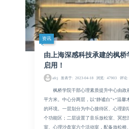
资讯
由上海深感科技承建的枫桥
启用！
afcj
发表于
2023-04-18
浏览
47903
评论
枫桥学院干部心理素质提升中心由政府
平方米。中心分两层，以“静谧白”+“温馨
的环境。一层划分为中心接待区、心理剧
个功能区；二层设置了音乐放松室、冥想
室、心理沙盘室六个活动室，配备放松椅