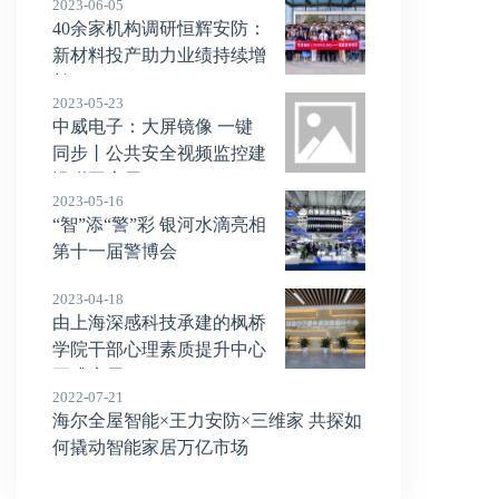
2023-06-05
40余家机构调研恒辉安防：
新材料投产助力业绩持续增
长！
2023-05-23
中威电子：大屏镜像 一键
同步丨公共安全视频监控建
设联网应用
2023-05-16
“智”添“警”彩 银河水滴亮相
第十一届警博会
2023-04-18
由上海深感科技承建的枫桥
学院干部心理素质提升中心
正式启用！
2022-07-21
海尔全屋智能×王力安防×三维家 共探如
何撬动智能家居万亿市场