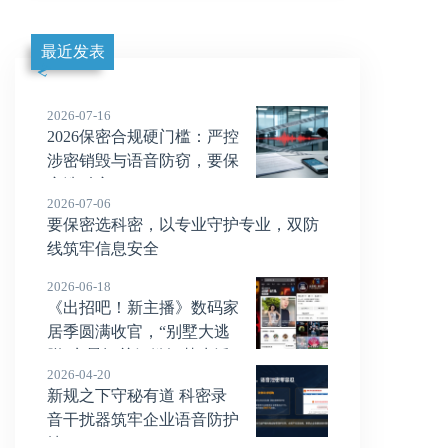
最近发表
2026-07-16
2026保密合规硬门槛：严控
涉密销毁与语音防窃，要保
密选科密
2026-07-06
要保密选科密，以专业守护专业，双防
线筑牢信息安全
2026-06-18
《出招吧！新主播》数码家
居季圆满收官，“别墅大逃
脱”实景闯关解锁智慧生活
2026-04-20
“家”
新规之下守秘有道 科密录
音干扰器筑牢企业语音防护
墙