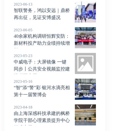
2023-06-13
智联警务，鸿以安远｜鼎桥
再出征，见证安博盛况
2023-06-05
40余家机构调研恒辉安防：
新材料投产助力业绩持续增
长！
2023-05-23
中威电子：大屏镜像 一键
同步丨公共安全视频监控建
设联网应用
2023-05-16
“智”添“警”彩 银河水滴亮相
第十一届警博会
2023-04-18
由上海深感科技承建的枫桥
学院干部心理素质提升中心
正式启用！