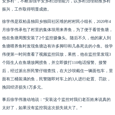
安乡村”，不断加强平安乡村治理能力，以乡村治理助推乡村
振兴，工作取得明显成效。
徐学伟是双柏县独田乡独田社区维的村村民小组长，2020年4
月徐学伟承包了村里的集体坝用来养鱼，为了便于看管鱼塘，
他在鱼塘周围安装了2个监控摄像头。随后不久，他的家人到
鱼塘喂养鱼时发现鱼塘边有许多脚印和几条死去的小鱼。徐学
伟便第一时间查看了视频监控回放，果然，他在监控里发现3
个陌生人在鱼塘放网捞鱼，并立即拨打110电话报警。接警
后，经过派出所民警仔细查找，在大沙坝截住一辆面包车，里
面有三桶装满的鱼，民警随即对车上的3人进行处置、罚款，
挽回经济损失1万多元。
事后徐学伟激动地说：“安装这个监控对我们老百姓来说真的
太好了，如果没有监控我这次损失就大了。”