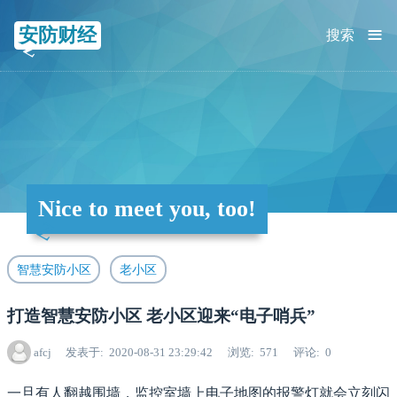
≡
安防财经
搜索
Nice to meet you, too!
智慧安防小区
老小区
打造智慧安防小区 老小区迎来“电子哨兵”
afcj
发表于
2020-08-31 23:29:42
浏览
571
评论
0
一旦有人翻越围墙，监控室墙上电子地图的报警灯就会立刻闪